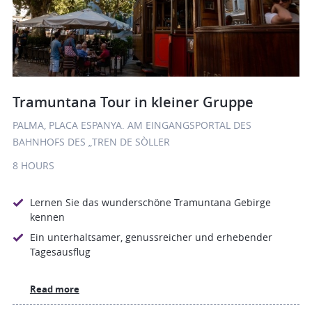
Tramuntana Tour in kleiner Gruppe
PALMA, PLACA ESPANYA. AM EINGANGSPORTAL DES
BAHNHOFS DES „TREN DE SÒLLER
8 HOURS
Lernen Sie das wunderschöne Tramuntana Gebirge
kennen
Ein unterhaltsamer, genussreicher und erhebender
Tagesausflug
Read more