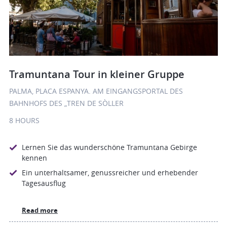
Tramuntana Tour in kleiner Gruppe
PALMA, PLACA ESPANYA. AM EINGANGSPORTAL DES
BAHNHOFS DES „TREN DE SÒLLER
8 HOURS
Lernen Sie das wunderschöne Tramuntana Gebirge
kennen
Ein unterhaltsamer, genussreicher und erhebender
Tagesausflug
Read more