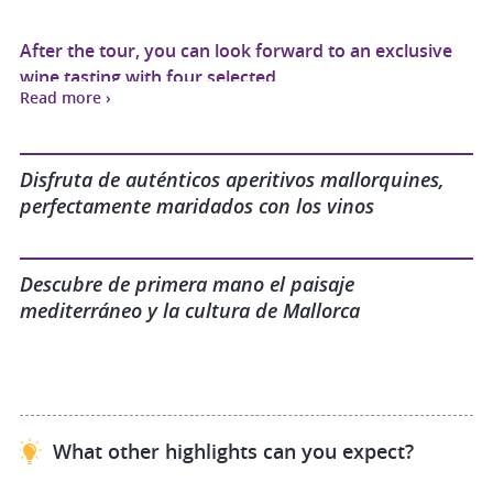
After the tour, you can look forward to an exclusive
wine tasting with four selected
Read more ›
wines – from fresh, fruity white wines to elegant red
wines with character.
Disfruta de auténticos aperitivos mallorquines,
perfectamente maridados con los vinos
Each drop tells the story of the soil, the climate and
the passion of the
winemakers.
Descubre de primera mano el paisaje
mediterráneo y la cultura de Mallorca
We serve a fine selection of local snacks to
accompany the wines: aromatic cheeses, Mallorcan
sausages and other specialities that harmonise
What other highlights can you expect?
perfectly with the wines.