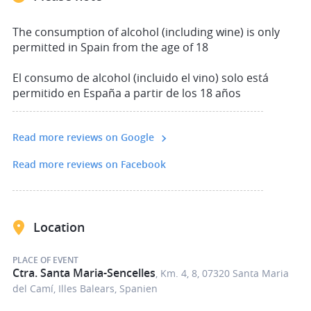
cuatro vinos seleccionados,
desde vinos blancos frescos y afrutados hasta
The consumption of alcohol (including wine) is only
elegantes vinos tintos con carácter.
permitted in Spain from the age of 18
El consumo de alcohol (incluido el vino) solo está
permitido en España a partir de los 18 años
Cada gota cuenta la historia del suelo, el clima y la
pasión de los
Read more reviews on Google
viticultores.
Read more reviews on Facebook
Para acompañar, serviremos una selecta variedad de
aperitivos locales: quesos aromáticos, embutidos
Location
mallorquines
y otras especialidades que maridan a la perfección
PLACE OF EVENT
con los vinos.
Ctra. Santa Maria-Sencelles
, Km. 4, 8, 07320 Santa Maria
del Camí, Illes Balears, Spanien