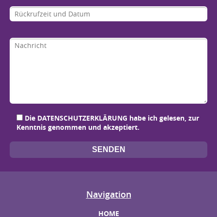
Bit
Bit
Bit
Bit
Die
DATENSCHUTZERKLÄRUNG
habe ich gelesen, zur
Kenntnis genommen und akzeptiert.
Navigation
HOME