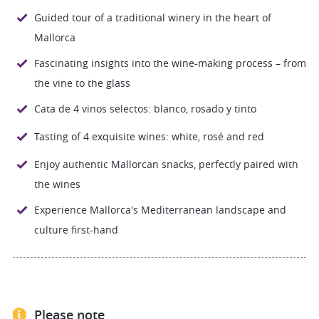
Guided tour of a traditional winery in the heart of
Whether as a couple, with friends or as a group, this
Mallorca
experience combines enjoyment, culture and
Fascinating insights into the wine-making process – from
nature in a special way
the vine to the glass
Descubre el mundo del vino
Cata de 4 vinos selectos: blanco, rosado y tinto
mallorquín en una experiencia
inolvidable en una bodega
Tasting of 4 exquisite wines: white, rosé and red
tradicional.
Enjoy authentic Mallorcan snacks, perfectly paired with
the wines
Rodeado de la naturaleza mediterránea y viñedos
Experience Mallorca's Mediterranean landscape and
bañados por el sol, nuestro guía te llevará a través de
culture first-hand
la fascinante historia y el proceso de elaboración del
vino en Mallorca.
Please note
Después de la visita, te espera una exclusiva cata de