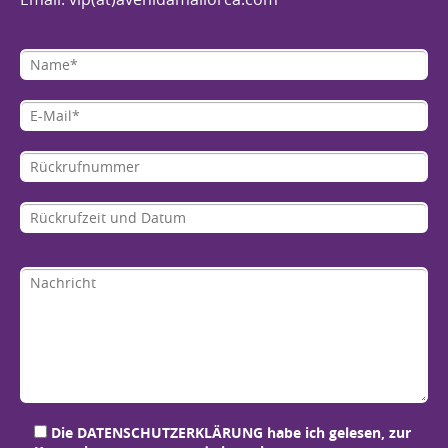
Bit
Bit
Bit
Bit
Die
DATENSCHUTZERKLÄRUNG
habe ich gelesen, zur