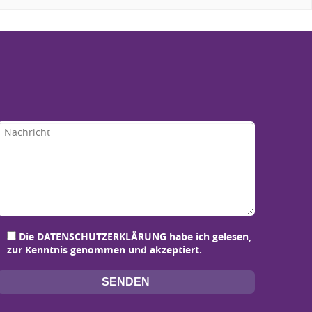
Bitte lasse d
Bitte lasse d
Bitte lasse d
Bitte lasse d
Die
DATENSCHUTZERKLÄRUNG
habe ich gelesen,
zur Kenntnis genommen und akzeptiert.